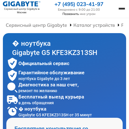
+7 (495) 023-41-97
Сервисный центр Gigabyte
в
Ежедневно с 9:00 до 21:00
Москве
Позвонить
мне утром
Сервисный центр Gigabyte
Каталог устройств
Рем
� ноутбука
Gigabyte G5 KFE3KZ313SH
Официальный сервис
Гарантийное обслуживание
ноутбука Gigabyte до 3 лет
Диагностика за наш счет,
ремонт по желанию
Бесплатный выезд курьера
в день обращения
� ноутбука
Gigabyte G5 KFE3KZ313SH от 35 минут
Бесплатная консультация со