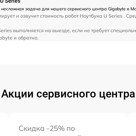
U Series
от 80 мин
- несложная задача для нашего сервисного центра Gigabyte в М
рует и озвучит стоимость работ Ноутбука U Series . Сре
от 60 мин
eries выполняется на выезде, если не требует специаль
abyte и обратно.
от 40 мин
от 60 мин
от 60 мин
Акции сервисного центра
Скидка -25% по