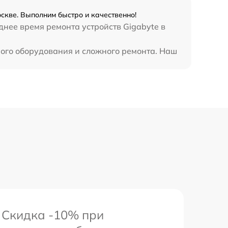
2420 р
оскве. Выполним быстро и качественно!
днее время ремонта устройств Gigabyte в
895 р
ного оборудования и сложного ремонта. Наш
860 р
1090 р
3900 р
Скидка -10% при