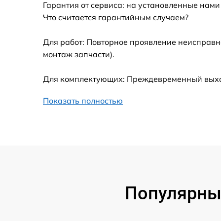
Гарантия от сервиса: на установленные нами
Установка драйверов
Что считается гарантийным случаем?
Замена вебкамеры
Для работ: Повторное проявление неисправн
монтаж запчасти).
Ремонт петель крышки
Для комплектующих: Преждевременный выход 
Настройка Wi-Fi
Показать полностью
Замена тачпада
Замена корпуса
Замена разъёмов (HDMI, DVI, Дисплей
порта)
Популярные
Замена USB порта