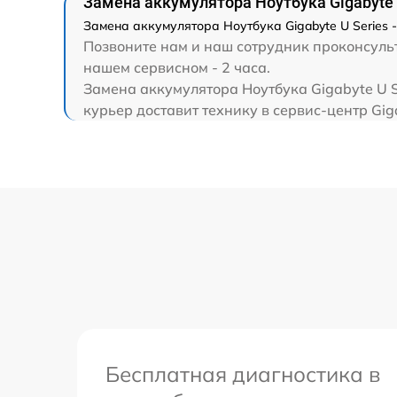
Замена аккумулятора Ноутбука Gigabyte 
Замена северного моста
Замена аккумулятора Ноутбука Gigabyte U Series 
Позвоните нам и наш сотрудник проконсульти
нашем сервисном - 2 часа.
Замена SSD
Замена аккумулятора Ноутбука Gigabyte U S
курьер доставит технику в сервис-центр Gig
Замена аккумулятора
Замена клавиатуры
Замена шим-контроллера
Бесплатная диагностика в