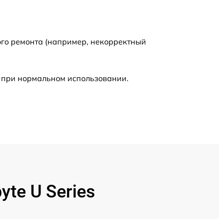
1450 р
1620 р
ого ремонта (например, некорректный
1090 р
 при нормальном использовании.
1545 р
1245 р
890 р
1095 р
te U Series
1595 р