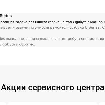
от 80 мин
от 80 мин
Series
несложная задача для нашего сервис-центра Gigabyte в Москве.
рует и озвучит стоимость ремонта Ноутбука U Series . 
от 60 мин
ies выполняется на выезде, если не требует специально
от 40 мин
Gigabyte и обратно.
от 60 мин
от 60 мин
Акции сервисного центра