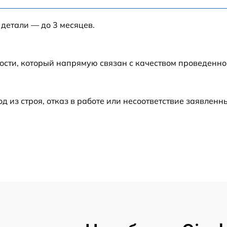
 детали — до 3 месяцев.
от 60 мин
от 40 мин
ости, который напрямую связан с качеством проведенн
от 50 мин
из строя, отказ в работе или несоответствие заявлен
от 40 мин
от 60 мин
от 60 мин
от 60 мин