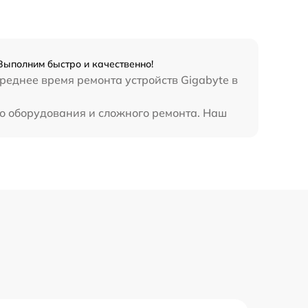
1390 р
2420 р
 Выполним быстро и качественно!
Среднее время ремонта устройств Gigabyte в
895 р
го оборудования и сложного ремонта. Наш
860 р
1090 р
3900 р