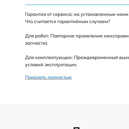
Гарантия от сервиса: на установленные нами
Установка драйверов
Что считается гарантийным случаем?
Замена вебкамеры
Для работ: Повторное проявление неисправн
запчасти).
Ремонт петель крышки
Для комплектующих: Преждевременный выход 
Настройка Wi-Fi
условий эксплуатации.
Показать полностью
Замена тачпада
Замена корпуса
Замена разъёмов (HDMI, DVI, Дисплей
порта)