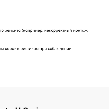
1450 р
1620 р
ого ремонта (например, некорректный монтаж
1090 р
ным характеристикам при соблюдении
1545 р
1245 р
890 р
1095 р