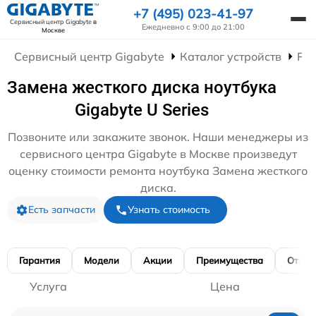
+7 (495) 023-41-97
Сервисный центр Gigabyte
в
Ежедневно с 9:00 до 21:00
Москве
Сервисный центр Gigabyte
Каталог устройств
Рем
Замена жесткого диска ноутбука
Gigabyte U Series
Позвоните или закажите звонок. Наши менеджеры из
сервисного центра Gigabyte в Москве произведут
оценку стоимости ремонта ноутбука Замена жесткого
диска.
Есть запчасти
Узнать стоимость
Гарантия
Модели
Акции
Преимущества
Отзы
Услуга
Цена