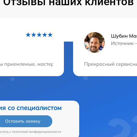
Отзывы наших клиентов
Шубин Ма
Источник 
ция?
ы приемлемые, мастера вежливые и грамотные. Пользуюсь
Прекрасный сервисны
ия со специалистом
Оставить заявку
аетесь c
политикой конфиденциальности