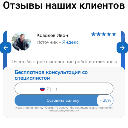
Отзывы наших клиентов
Казаков Иван
Нужна консультация?
Источник –
Яндекс
Закажите бесплатную консультацию
Очень быстрое выполнение работ и отличное каче
Бесплатная консультация со
специалистом
Оставить заявку
Нажимая на кнопку "Оставить заявку" Вы соглашаетесь c
политикой
конфиденциальности