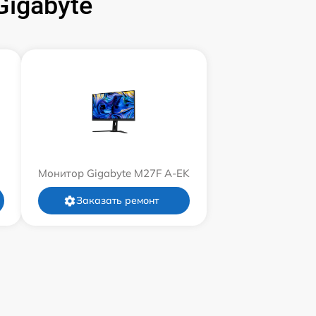
igabyte
Монитор Gigabyte M27F A-EK
Заказать ремонт