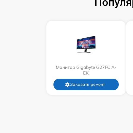
Популя
Монитор Gigabyte G27FC A-
EK
Заказать ремонт