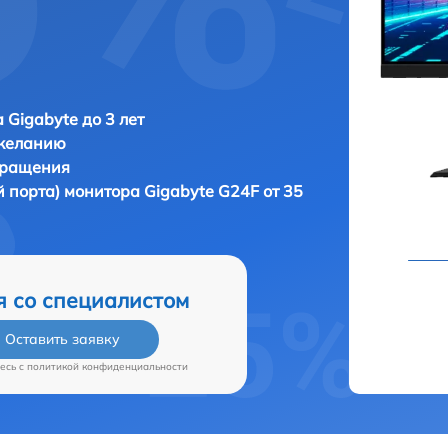
 Gigabyte до 3 лет
 желанию
бращения
й порта) монитора
Gigabyte G24F от 35
я со специалистом
Оставить заявку
есь c
политикой конфиденциальности