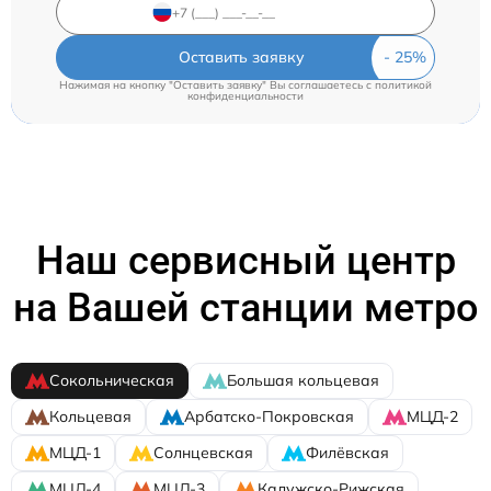
Оставить заявку
Нажимая на кнопку "Оставить заявку" Вы соглашаетесь c
политикой
конфиденциальности
Наш сервисный центр
на Вашей станции метро
Сокольническая
Большая кольцевая
Кольцевая
Арбатско-Покровская
МЦД-2
МЦД-1
Солнцевская
Филёвская
МЦД-4
МЦД-3
Калужско-Рижская