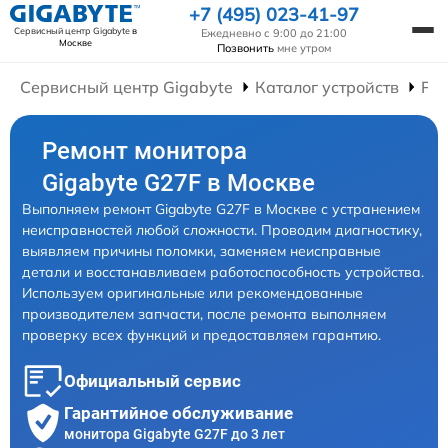
+7 (495) 023-41-97
Сервисный центр Gigabyte
в
Ежедневно с 9:00 до 21:00
Москве
Позвонить
мне утром
Сервисный центр Gigabyte
Каталог устройств
Ре
Ремонт монитора
Gigabyte G27F в Москве
Выполняем ремонт Gigabyte G27F в Москве с устранением
неисправностей любой сложности. Проводим диагностику,
выявляем причины поломки, заменяем неисправные
детали и восстанавливаем работоспособность устройства.
Используем оригинальные или рекомендованные
производителем запчасти, после ремонта выполняем
проверку всех функций и предоставляем гарантию.
Официальный сервис
Гарантийное обслуживание
монитора Gigabyte G27F до 3 лет