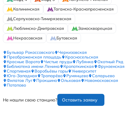
Калининская
Таганско-Краснопресненская
Серпуховско-Тимирязевская
Люблинско-Дмитровская
Замоскворецкая
Некрасовская
Бутовская
Бульвар Рокоссовского
Черкизовская
Преображенская площадь
Красносельская
Красные Ворота
Чистые пруды
Лубянка
Охотный Ряд
Библиотека имени Ленина
Кропоткинская
Фрунзенская
Спортивная
Воробьёвы горы
Университет
Юго-Западная
Тропарёво
Румянцево
Саларьево
Филатов Луг
Прокшино
Ольховая
Новомосковская
Потапово
Не нашли свою станцию?
Оставить заявку