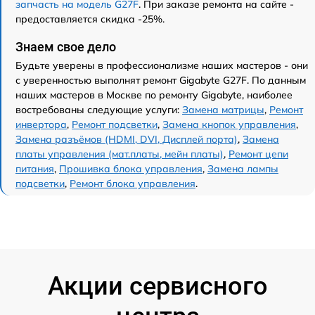
запчасть на модель G27F
. При заказе ремонта на сайте -
предоставляется скидка -25%.
Знаем свое дело
Будьте уверены в профессионализме наших мастеров - они
с уверенностью выполнят ремонт Gigabyte G27F. По данным
наших мастеров в Москве по ремонту Gigabyte, наиболее
востребованы следующие услуги:
Замена матрицы
,
Ремонт
инвертора
,
Ремонт подсветки
,
Замена кнопок управления
,
Замена разъёмов (HDMI, DVI, Дисплей порта)
,
Замена
платы управления (мат.платы, мейн платы)
,
Ремонт цепи
питания
,
Прошивка блока управления
,
Замена лампы
подсветки
,
Ремонт блока управления
.
Акции сервисного