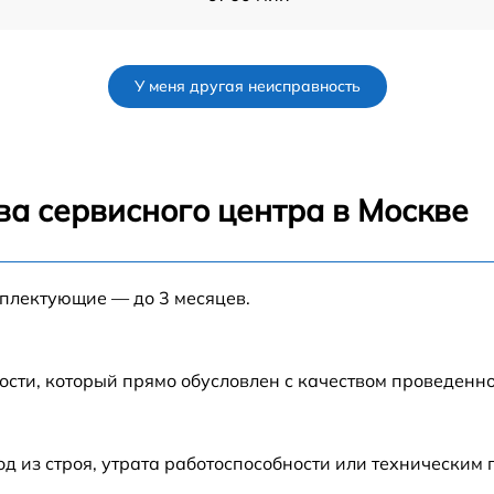
от 60 мин
У меня другая неисправность
C
от 60 мин
от 60 мин
ва сервисного центра в Москве
от 60 мин
мплектующие — до 3 месяцев.
от 60 мин
от 60 мин
ости, который прямо обусловлен с качеством проведенн
 из строя, утрата работоспособности или техническим