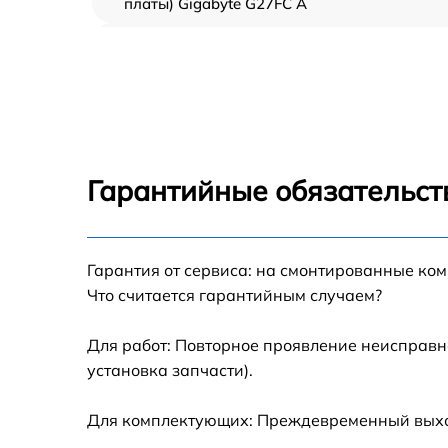
платы) Gigabyte G27FC A
Ремонт цепи питания Gigabyte G27FC A
Прошивка блока управления Gigabyte G27F
A
Замена лампы подсветки Gigabyte G27FC A
Гарантийные обязательст
Ремонт блока управления Gigabyte G27FC A
Гарантия от сервиса: на смонтированные ко
Замена блока питания Gigabyte G27FC A
Что считается гарантийным случаем?
Замена электронных компонентов Gigabyte
G27FC A
Для работ: Повторное проявление неисправн
установка запчасти).
Для комплектующих: Преждевременный выход