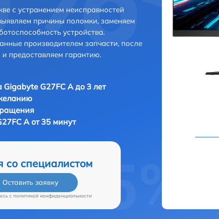
кве с устранением неисправностей
выявляем причины поломки, заменяем
ботоспособность устройства.
анные производителем запчасти, после
 и предоставляем гарантию.
 Gigabyte G27FC A до 3 лет
 желанию
бращения
G27FC A от 35 минут
я со специалистом
Оставить заявку
есь c
политикой конфиденциальности