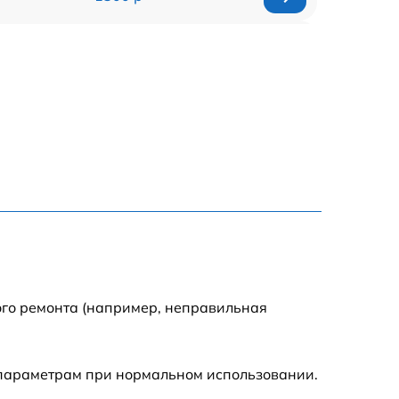
1800 р
700 р
1400 р
700 р
1500 р
1900 р
ого ремонта (например, неправильная
 параметрам при нормальном использовании.