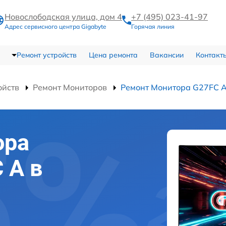
Новослободская улица, дом 4
+7 (495) 023-41-97
Адрес сервисного центра Gigabyte
Горячая линия
Ремонт устройств
Цена ремонта
Вакансии
Контакт
ойств
Ремонт Мониторов
Ремонт Монитора G27FC 
ора
 A в