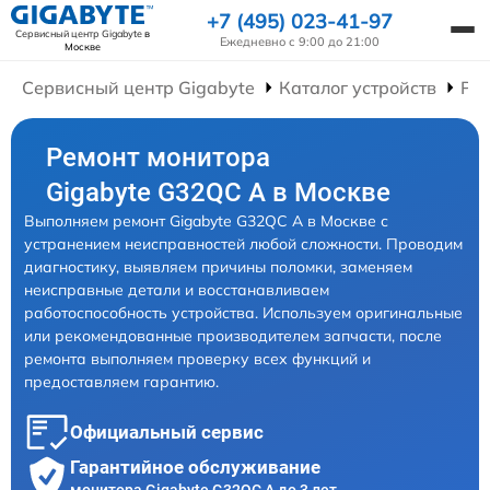
+7 (495) 023-41-97
Сервисный центр Gigabyte
в
Ежедневно с 9:00 до 21:00
Москве
Сервисный центр Gigabyte
Каталог устройств
Ре
Ремонт монитора
Gigabyte G32QC A в Москве
Выполняем ремонт Gigabyte G32QC A в Москве с
устранением неисправностей любой сложности. Проводим
диагностику, выявляем причины поломки, заменяем
неисправные детали и восстанавливаем
работоспособность устройства. Используем оригинальные
или рекомендованные производителем запчасти, после
ремонта выполняем проверку всех функций и
предоставляем гарантию.
Официальный сервис
Гарантийное обслуживание
монитора Gigabyte G32QC A до 3 лет