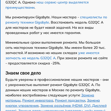
G32QC A. Однако
наш сервис-центр выделяется
преимуществами
.
Мы ремонтируем Gigabyte. Наши мастера -
специалисты по
ремонту техники Gigabyte
. Восстановить модель G32QC A
для мастеров не будет новой задачей. На все виды
проведенных работ у нас имеется гарантия.
Минимальные сроки выполнения ремонта. Мы большая
сеть мастерских техники Gigabyte. Мы имеем более 20 тыс.
запчастей. И возможно на наших складах
уже имеется
запчасть на модель G32QC A
. При заказе ремонта на сайте
- предоставляется скидка -25%.
Знаем свое дело
Будьте уверены в профессионализме наших мастеров - они
с уверенностью выполнят ремонт Gigabyte G32QC A. По
данным наших мастеров в Москве по ремонту Gigabyte,
наиболее востребованы следующие услуги:
Замена
матрицы
,
Ремонт инвертора
,
Ремонт подсветки
,
Замена
кнопок управления
,
Замена разъёмов (HDMI, DVI, Дисплей
порта)
,
Замена платы управления (мат.платы, мейн платы)
,