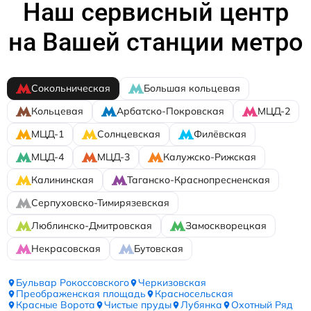
Наш сервисный центр
на Вашей станции метро
Сокольническая
Большая кольцевая
Кольцевая
Арбатско-Покровская
МЦД-2
МЦД-1
Солнцевская
Филёвская
МЦД-4
МЦД-3
Калужско-Рижская
Калининская
Таганско-Краснопресненская
Серпуховско-Тимирязевская
Люблинско-Дмитровская
Замоскворецкая
Некрасовская
Бутовская
Бульвар Рокоссовского
Черкизовская
Преображенская площадь
Красносельская
Красные Ворота
Чистые пруды
Лубянка
Охотный Ряд