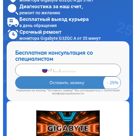
Диагностика за наш счет,
ремонт по желанию
Бесплатный выезд курьера
в день обращения
Срочный ремонт
монитора Gigabyte G32QC A от 35 минут
Бесплатная консультация со
специалистом
Оставить заявку
Нажимая на кнопку "Оставить заявку" Вы соглашаетесь c
политикой
конфиденциальности