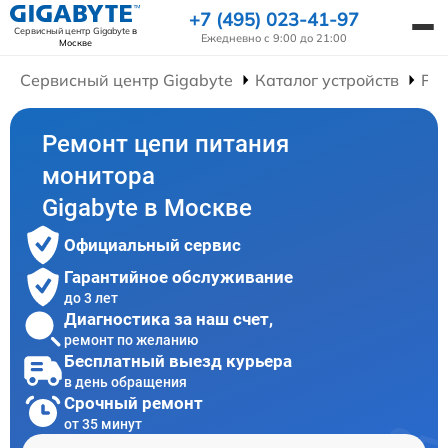
+7 (495) 023-41-97
Сервисный центр Gigabyte
в
Ежедневно с 9:00 до 21:00
Москве
Сервисный центр Gigabyte
Каталог устройств
Ре
Ремонт цепи питания
монитора
Gigabyte в Москве
Официальный сервис
Гарантийное обслуживание
до 3 лет
Диагностика за наш счет,
ремонт по желанию
Бесплатный выезд курьера
в день обращения
Срочный ремонт
от 35 минут