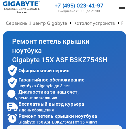
+7 (495) 023-41-97
Сервисный центр Gigabyte
в
Ежедневно с 9:00 до 21:00
Москве
Сервисный центр Gigabyte
Каталог устройств
Рем
Ремонт петель крышки
ноутбука
Gigabyte 15X ASF B3KZ754SH
Официальный сервис
Гарантийное обслуживание
ноутбука Gigabyte до 3 лет
Диагностика за наш счет,
ремонт по желанию
Бесплатный выезд курьера
в день обращения
Ремонт петель крышки ноутбука
Gigabyte 15X ASF B3KZ754SH от 35 минут