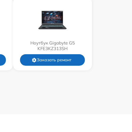
Ноутбук Gigabyte G5
KFE3KZ313SH
Заказать ремонт