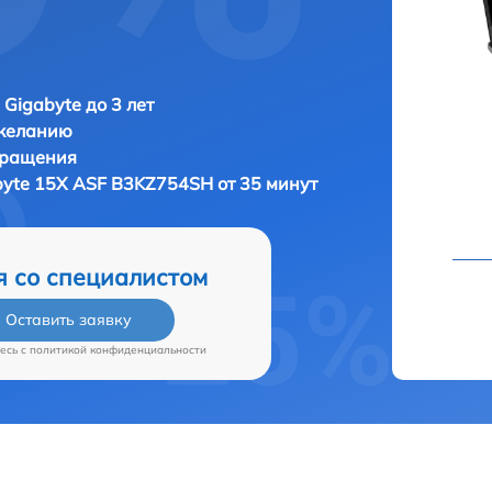
 Gigabyte до 3 лет
 желанию
бращения
byte 15X ASF B3KZ754SH от 35 минут
я со специалистом
Оставить заявку
есь c
политикой конфиденциальности