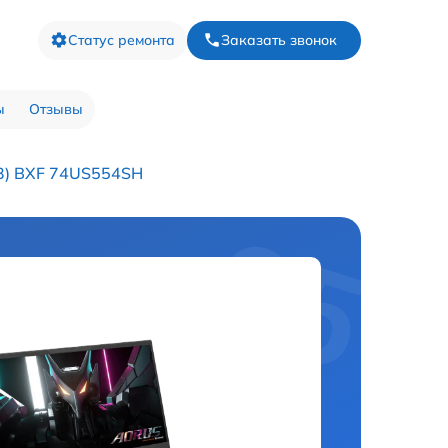
Статус ремонта
Заказать звонок
ы
Отзывы
23) BXF 74US554SH