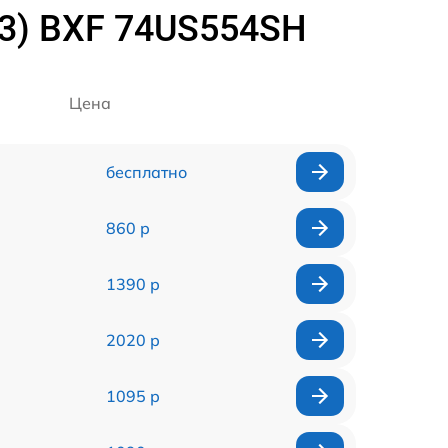
23) BXF 74US554SH
Цена
бесплатно
860 р
1390 р
2020 р
1095 р