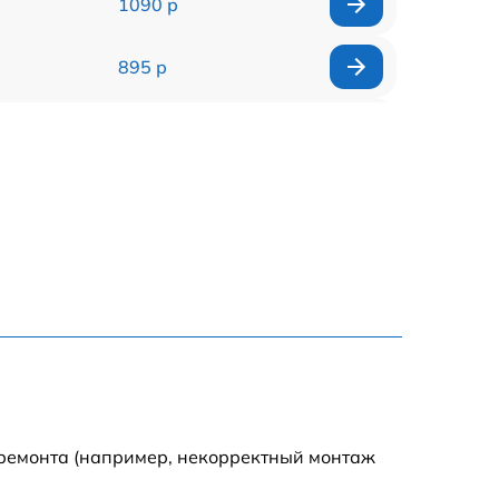
1090 р
895 р
2420 р
1390 р
1345 р
1090 р
1695 р
1290 р
 ремонта (например, некорректный монтаж