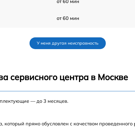
от 60 мин
от 60 мин
3)
от 80 мин
У меня другая неисправность
от 80 мин
от 100 мин
ва сервисного центра в Москве
F
от 30 мин
мплектующие — до 3 месяцев.
от 70 мин
F
от 120 мин
а, который прямо обусловлен с качеством проведенного