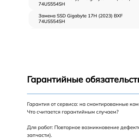
74US554SH
Замена SSD Gigabyte 17H (2023) BXF
74US554SH
Замена северного моста Gigabyte 17H (202
BXF 74US554SH
Замена экрана Gigabyte 17H (2023) BXF
74US554SH
Замена шлейфа матрицы Gigabyte 17H
(2023) BXF 74US554SH
Гарантийные обязательст
Замена термопасты Gigabyte 17H (2023) BX
74US554SH
Замена системы охлаждения Gigabyte 17H
Гарантия от сервиса: на смонтированные ко
(2023) BXF 74US554SH
Что считается гарантийным случаем?
Замена процессора Gigabyte 17H (2023) BX
74US554SH
Для работ: Повторное возникновение дефект
запчасти).
Замена оперативной памяти Gigabyte 17H