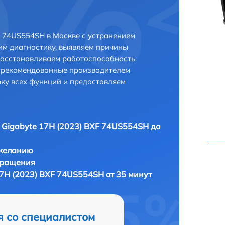
F 74US554SH в Москве с устранением
м диагностику, выявляем причины
восстанавливаем работоспособность
и рекомендованные производителем
рку всех функций и предоставляем
 Gigabyte 17H (2023) BXF 74US554SH до
 желанию
бращения
17H (2023) BXF 74US554SH от 35 минут
я со специалистом