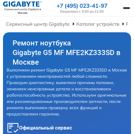
+7 (495) 023-41-97
Сервисный центр Gigabyte
в
Ежедневно с 9:00 до 21:00
Москве
Сервисный центр Gigabyte
Каталог устройств
Рем
Ремонт ноутбука
Gigabyte G5 MF MFE2KZ333SD в
Москве
Выполняем ремонт Gigabyte G5 MF MFE2KZ333SD в Москве
с устранением неисправностей любой сложности.
Проводим диагностику, выявляем причины поломки,
заменяем неисправные детали и восстанавливаем
работоспособность устройства. Используем оригинальные
или рекомендованные производителем запчасти, после
ремонта выполняем проверку всех функций и
предоставляем гарантию.
Официальный сервис