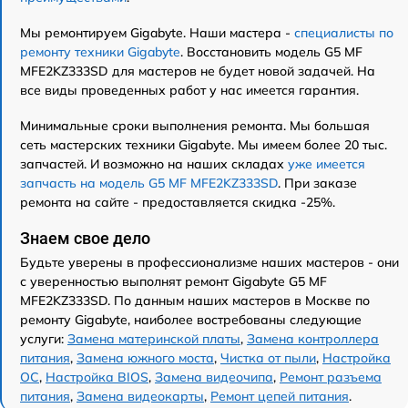
Мы ремонтируем Gigabyte. Наши мастера -
специалисты по
ремонту техники Gigabyte
. Восстановить модель G5 MF
MFE2KZ333SD для мастеров не будет новой задачей. На
все виды проведенных работ у нас имеется гарантия.
Минимальные сроки выполнения ремонта. Мы большая
сеть мастерских техники Gigabyte. Мы имеем более 20 тыс.
запчастей. И возможно на наших складах
уже имеется
запчасть на модель G5 MF MFE2KZ333SD
. При заказе
ремонта на сайте - предоставляется скидка -25%.
Знаем свое дело
Будьте уверены в профессионализме наших мастеров - они
с уверенностью выполнят ремонт Gigabyte G5 MF
MFE2KZ333SD. По данным наших мастеров в Москве по
ремонту Gigabyte, наиболее востребованы следующие
услуги:
Замена материнской платы
,
Замена контроллера
питания
,
Замена южного моста
,
Чистка от пыли
,
Настройка
ОС
,
Настройка BIOS
,
Замена видеочипа
,
Ремонт разъема
питания
,
Замена видеокарты
,
Ремонт цепей питания
.