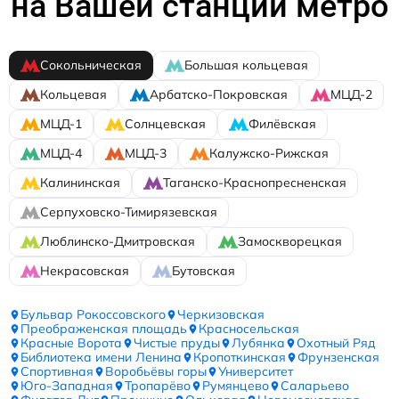
на Вашей станции метро
Сокольническая
Большая кольцевая
Кольцевая
Арбатско-Покровская
МЦД-2
МЦД-1
Солнцевская
Филёвская
МЦД-4
МЦД-3
Калужско-Рижская
Калининская
Таганско-Краснопресненская
Серпуховско-Тимирязевская
Люблинско-Дмитровская
Замоскворецкая
Некрасовская
Бутовская
Бульвар Рокоссовского
Черкизовская
Преображенская площадь
Красносельская
Красные Ворота
Чистые пруды
Лубянка
Охотный Ряд
Библиотека имени Ленина
Кропоткинская
Фрунзенская
Спортивная
Воробьёвы горы
Университет
Юго-Западная
Тропарёво
Румянцево
Саларьево