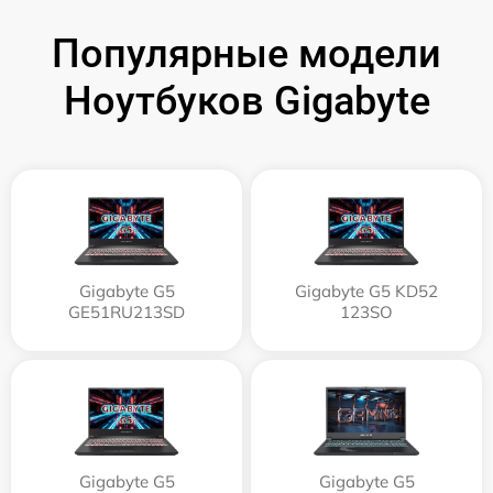
Популярные модели
Ноутбуков Gigabyte
Gigabyte G5
Gigabyte G5 KD52
GE51RU213SD
123SO
Gigabyte G5
Gigabyte G5