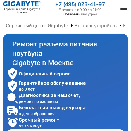
+7 (495) 023-41-97
Сервисный центр Gigabyte
в
Ежедневно с 9:00 до 21:00
Москве
Позвонить
мне утром
Сервисный центр Gigabyte
Каталог устройств
Рем
Ремонт разъема питания
ноутбука
Gigabyte в Москве
Официальный сервис
Гарантийное обслуживание
до 3 лет
Диагностика за наш счет,
ремонт по желанию
Бесплатный выезд курьера
в день обращения
Срочный ремонт
от 35 минут