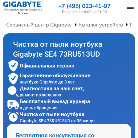
+7 (495) 023-41-97
Сервисный центр Gigabyte
в
Ежедневно с 9:00 до 21:00
Москве
Сервисный центр Gigabyte
Каталог устройств
Рем
Чистка от пыли ноутбука
Gigabyte SE4 73RU513UD
Официальный сервис
Гарантийное обслуживание
ноутбука Gigabyte до 3 лет
Диагностика за наш счет,
ремонт по желанию
Бесплатный выезд курьера
в день обращения
Чистка от пыли ноутбука
Gigabyte SE4 73RU513UD от 35 минут
Бесплатная консультация со