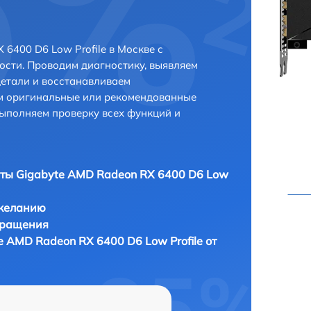
6400 D6 Low Profile в Москве с
сти. Проводим диагностику, выявляем
етали и восстанавливаем
ем оригинальные или рекомендованные
выполняем проверку всех функций и
ты Gigabyte AMD Radeon RX 6400 D6 Low
 желанию
бращения
 AMD Radeon RX 6400 D6 Low Profile от