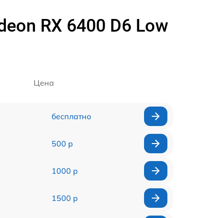
deon RX 6400 D6 Low
Цена
бесплатно
500 р
1000 р
1500 р