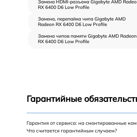
Замена HDMI-разъема Gigabyte AMD Radeo
RX 6400 D6 Low Profile
Замена, перепайка чипа Gigabyte AMD
Radeon RX 6400 D6 Low Profile
Замена чипов памяти Gigabyte AMD Radeon
RX 6400 D6 Low Profile
Обновление/Перепрошивка BIOS Gigabyte
AMD Radeon RX 6400 D6 Low Profile
Восстановление BIOS на программаторе
Gigabyte AMD Radeon RX 6400 D6 Low Profi
Техническое обслуживание видеокарты
Gigabyte AMD Radeon RX 6400 D6 Low Profi
Гарантийные обязательст
Замена конденсатора Gigabyte AMD Radeo
RX 6400 D6 Low Profile
Восстановление после попадания влаги
Гарантия от сервиса: на смонтированные ко
Gigabyte AMD Radeon RX 6400 D6 Low Profi
Что считается гарантийным случаем?