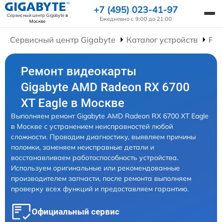
+7 (495) 023-41-97
Сервисный центр Gigabyte
в
Ежедневно с 9:00 до 21:00
Москве
Сервисный центр Gigabyte
Каталог устройств
Ре
Ремонт видеокарты
Gigabyte AMD Radeon RX 6700
XT Eagle в Москве
Выполняем ремонт Gigabyte AMD Radeon RX 6700 XT Eagle
в Москве с устранением неисправностей любой
сложности. Проводим диагностику, выявляем причины
поломки, заменяем неисправные детали и
восстанавливаем работоспособность устройства.
Используем оригинальные или рекомендованные
производителем запчасти, после ремонта выполняем
проверку всех функций и предоставляем гарантию.
Официальный сервис