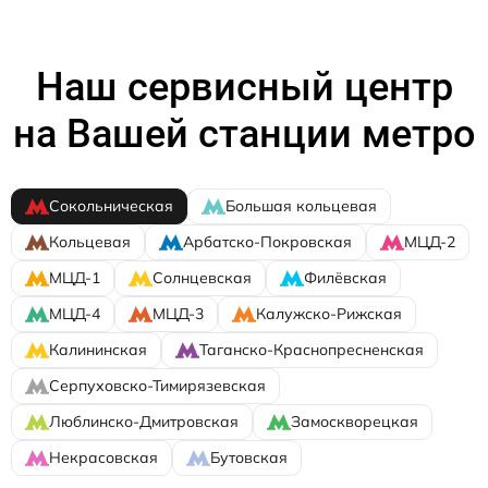
Наш сервисный центр
на Вашей станции метро
Сокольническая
Большая кольцевая
Кольцевая
Арбатско-Покровская
МЦД-2
МЦД-1
Солнцевская
Филёвская
МЦД-4
МЦД-3
Калужско-Рижская
Калининская
Таганско-Краснопресненская
Серпуховско-Тимирязевская
Люблинско-Дмитровская
Замоскворецкая
Некрасовская
Бутовская