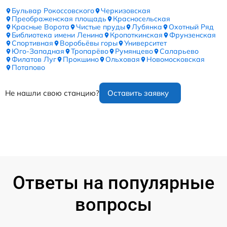
Бульвар Рокоссовского
Черкизовская
Преображенская площадь
Красносельская
Красные Ворота
Чистые пруды
Лубянка
Охотный Ряд
Библиотека имени Ленина
Кропоткинская
Фрунзенская
Спортивная
Воробьёвы горы
Университет
Юго-Западная
Тропарёво
Румянцево
Саларьево
Филатов Луг
Прокшино
Ольховая
Новомосковская
Потапово
Не нашли свою станцию?
Оставить заявку
Ответы на популярные
вопросы