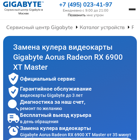
+7 (495) 023-41-97
Сервисный центр Gigabyte
в
Ежедневно с 9:00 до 21:00
Москве
Позвонить
мне утром
Сервисный центр Gigabyte
Каталог устройств
Ре
Замена кулера видеокарты
Gigabyte Aorus Radeon RX 6900
XT Master
Официальный сервис
Гарантийное обслуживание
видеокарты Gigabyte до 3 лет
Диагностика за наш счет,
ремонт по желанию
Бесплатный выезд курьера
в день обращения
Замена кулера видеокарты
Gigabyte Aorus Radeon RX 6900 XT Master от 35 минут