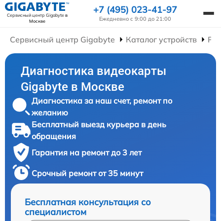
+7 (495) 023-41-97
Сервисный центр Gigabyte
в
Ежедневно с 9:00 до 21:00
Москве
Сервисный центр Gigabyte
Каталог устройств
Ре
Диагностика видеокарты
Gigabyte в Москве
Диагностика за наш счет, ремонт по
желанию
Бесплатный выезд курьера в день
обращения
Гарантия на ремонт до 3 лет
Срочный ремонт от 35 минут
Бесплатная консультация со
специалистом