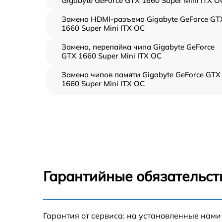
Gigabyte GeForce GTX 1660 Super Mini ITX O
Замена HDMI-разъема Gigabyte GeForce GT
1660 Super Mini ITX OC
Замена, перепайка чипа Gigabyte GeForce
GTX 1660 Super Mini ITX OC
Замена чипов памяти Gigabyte GeForce GTX
1660 Super Mini ITX OC
Обновление/Перепрошивка BIOS Gigabyte
GeForce GTX 1660 Super Mini ITX OC
Восстановление BIOS на программаторе
Gigabyte GeForce GTX 1660 Super Mini ITX O
Техническое обслуживание видеокарты
Gigabyte GeForce GTX 1660 Super Mini ITX O
Гарантийные обязательст
Замена конденсатора Gigabyte GeForce GTX
1660 Super Mini ITX OC
Восстановление после попадания влаги
Гарантия от сервиса: на установленные нами