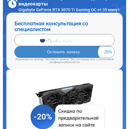
видеокарты
Gigabyte GeForce RTX 3070 Ti Gaming OC от 35 минут
Бесплатная консультация со
специалистом
Оставить заявку
Нажимая на кнопку "Оставить заявку" Вы соглашаетесь c
политикой
конфиденциальности
Скидка по
-20%
предварительной
записи на сайте