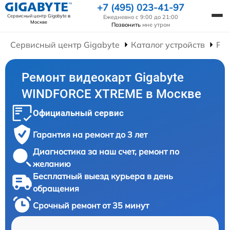
+7 (495) 023-41-97
Сервисный центр Gigabyte
в
Ежедневно с 9:00 до 21:00
Москве
Позвонить
мне утром
Сервисный центр Gigabyte
Каталог устройств
Ре
Ремонт видеокарт Gigabyte
WINDFORCE XTREME в Москве
Официальный сервис
Гарантия на ремонт до 3 лет
Диагностика за наш счет, ремонт по
желанию
Бесплатный выезд курьера в день
обращения
Срочный ремонт от 35 минут